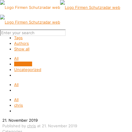
Filter by
Categories
Tags
Authors
Show all
All
Allgemein
Uncategorized
All
All
chris
21. November 2019
Published by
chris
at
21. November 2019
Categories