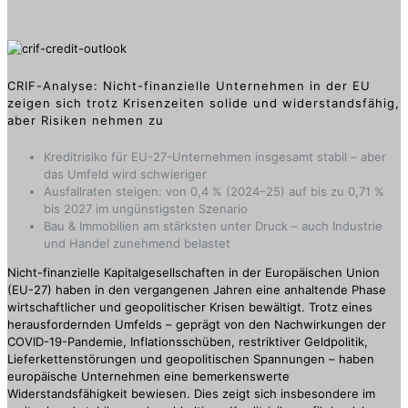
CRIF-Analyse: Nicht-finanzielle Unternehmen in der EU
zeigen sich trotz Krisenzeiten solide und widerstandsfähig,
aber Risiken nehmen zu
Kreditrisiko für EU-27-Unternehmen insgesamt stabil – aber
das Umfeld wird schwieriger
Ausfallraten steigen: von 0,4 % (2024–25) auf bis zu 0,71 %
bis 2027 im ungünstigsten Szenario
Bau & Immobilien am stärksten unter Druck – auch Industrie
und Handel zunehmend belastet
Nicht-finanzielle Kapitalgesellschaften in der Europäischen Union
(EU-27) haben in den vergangenen Jahren eine anhaltende Phase
wirtschaftlicher und geopolitischer Krisen bewältigt. Trotz eines
herausfordernden Umfelds – geprägt von den Nachwirkungen der
COVID-19-Pandemie, Inflationsschüben, restriktiver Geldpolitik,
Lieferkettenstörungen und geopolitischen Spannungen – haben
europäische Unternehmen eine bemerkenswerte
Widerstandsfähigkeit bewiesen. Dies zeigt sich insbesondere im